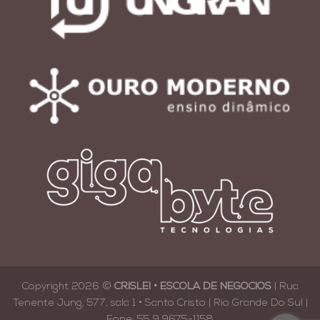
Copyright 2026 ©
CRISLEI • ESCOLA DE NEGÓCIOS
| Rua
Tenente Jung, 577, sala 1 • Santo Cristo | Rio Grande Do Sul |
Fone: 55 9 9675-1158